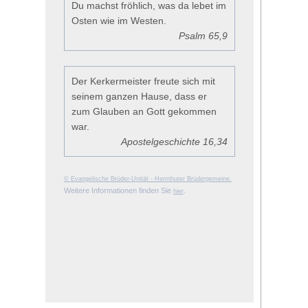
Du machst fröhlich, was da lebet im
Osten wie im Westen.
Psalm 65,9
Der Kerkermeister freute sich mit
seinem ganzen Hause, dass er
zum Glauben an Gott gekommen
war.
Apostelgeschichte 16,34
© Evangelische Brüder-Unität - Herrnhuter Brüdergemeine.
Weitere Informationen finden Sie
.
hier