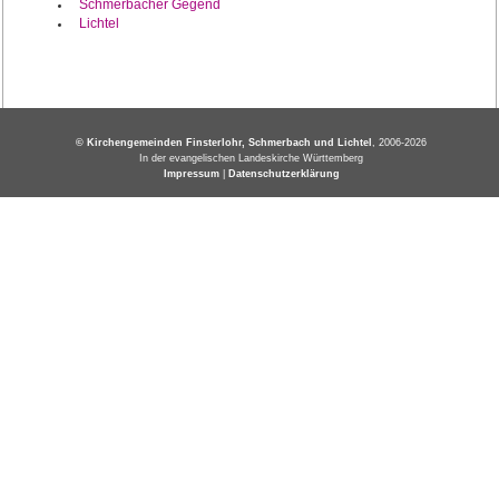
Schmerbacher Gegend
Lichtel
© Kirchengemeinden Finsterlohr, Schmerbach und Lichtel
, 2006-2026
In der evangelischen Landeskirche Württemberg
Impressum
|
Datenschutzerklärung